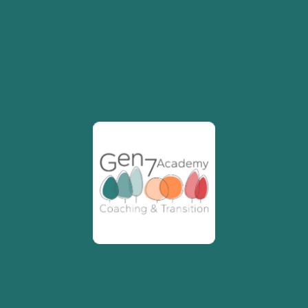
résume cette sagesse avec une phrase qui
résonne comme un manifeste : « si nous nous
écoutions avec sincérité, nos différences ne
deviendraient pas des divisions, mais des
additions. »
Des outils pour accompagner
Si Helena a rejoint le parcours de formation
ReGen Coaching, c’était aussi pour être mieux
outillée afin d’accompagner les personnes qui
traversent des crises existentielles ou des
situations de burnout, avec l’aide des instances
médicales adaptées.
Elle souhaitait un cadre solide, éthique et
structurant, capable de soutenir une posture
d’accompagnement juste. Son parcours
s’enrichit d’approches complémentaires —
MBSR (La réduction du stress basée sur la
pleine conscience
)
, le tarot, la sonothérapie, le