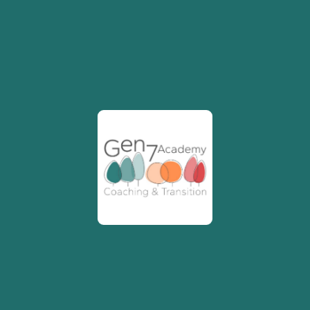
De cette évolution est né
Nobi Coaching &
Training
, un espace où Lindsay transmet ce
qu’elle a elle-même expérimenté.
Elle y propose des ateliers créatifs comme
Découvrir votre Ikigai
— pour identifier ce qui
rend profondément heureux — ou
Kintsugi
,
inspiré de l’art japonais de réparer les
céramiques brisées avec de l’or, symbole
d’acceptation et de résilience.
Elle anime également des formations d’une
journée sur des thèmes concrets : lâcher-prise,
gestion du stress, apprendre à poser des
limites… autant de sujets universels qui
prennent tout leur sens lorsqu’ils sont vécus de
l’intérieur.
Créer de l’impact dans les organisations